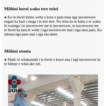
Miihini horoi waku tere teitei
● Ko te tīwiri tōrino wehe e kore e puta tonu nga tawerewere
engari ka huri i runga i te tere tere. No reira ko te kaha o te waku
ki waenga i te tawerewere me te tawerewere, te tawerewere me
te tīwiri ka taea te wehe i nga tawerewere mai i nga mea paru. Ka
tukuna nga paru mai i nga rua tatari.
Miihini utauta
● Mahi: te whakamahi i te tīwiri e kawe ana i ngā tawerewere ki
te hātepe e whai ake nei.