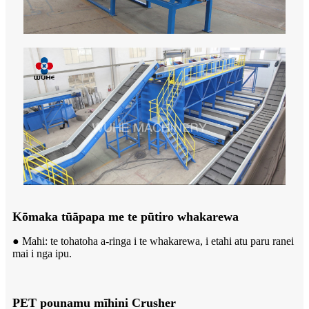
Kōmaka tūāpapa me te pūtiro whakarewa
● Mahi: te tohatoha a-ringa i te whakarewa, i etahi atu paru ranei
mai i nga ipu.
PET pounamu mīhini Crusher