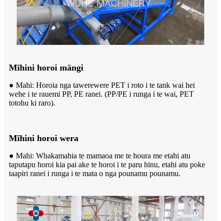
Mīhini horoi māngi
● Mahi: Horoia nga tawerewere PET i roto i te tank wai hei
wehe i te rauemi PP, PE ranei. (PP/PE i runga i te wai, PET
totohu ki raro).
Mīhini horoi wera
● Mahi: Whakamahia te mamaoa me te houra me etahi atu
taputapu horoi kia pai ake te horoi i te paru hinu, etahi atu poke
taapiri ranei i runga i te mata o nga pounamu pounamu.