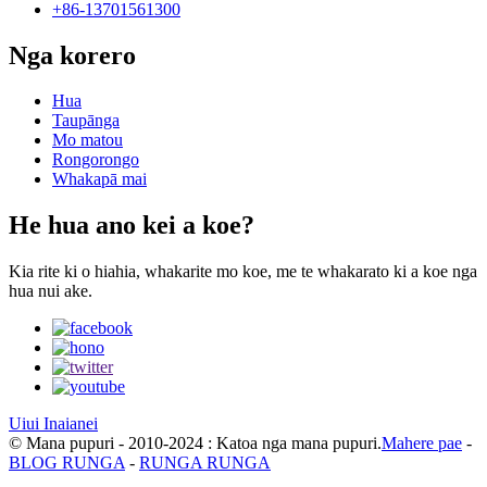
+86-13701561300
Nga korero
Hua
Taupānga
Mo matou
Rongorongo
Whakapā mai
He hua ano kei a koe?
Kia rite ki o hiahia, whakarite mo koe, me te whakarato ki a koe nga
hua nui ake.
Uiui Inaianei
© Mana pupuri - 2010-2024 : Katoa nga mana pupuri.
Mahere pae
-
BLOG RUNGA
-
RUNGA RUNGA