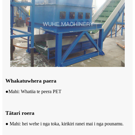
Whakatuwhera paera
●Mahi: Whatiia te peera PET
Tātari roera
● Mahi: hei wehe i nga toka, kirikiri ranei mai i nga pounamu.