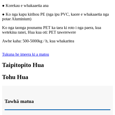
● Korekau e whakaaetia ana
● Ko nga kapu kirihou PE (nga ipu PVC, kaore e whakaaetia nga
potae Aluminium)
Ko nga taonga pounamu PET ka taea ki roto i nga paera, kua
wetekina ranei, Hua kua oti: PET tawerewere
Awhe kaha: 500-5000kg / h, kua whakaritea
Tukuna he imeera ki a matou
Taipitopito Hua
Tohu Hua
Tawhā matua