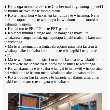
● E rua nga momo rereke o te Crusher mai i nga taonga, penei i
te momo maroke me te momo maku.
● Ko te maripi kua whakaritea kei runga i te whatanga. Na te
huri i te taputapu me te whatunga ka whakamahi i te tautoko
pehanga waipēhi.
● He pai mo te PE / PP me te PET pakaru.
● Ko tenei miihini e tango ana i te hanganga maitai, te
whakarewa anga maitai, nga taputapu tapahi maitai, e karo ana i
te wehenga.
● Ma te whakamahi i te kaitapahi momo arawhata ka taea te
whakapai ake i te kaha kutikuti me te whakapiki i te pai o te
kuru.
● Ma te whakamahi i te tatari movable ka taea te whakahiato me
te wetewete me te waatea te horoi me te huri i te whatunga.
● Ka whakamahia e te kuaha whangai te hanawiti whakamatao
hei whakaiti i te haruru me te whakapai ake i te taiao mahi.
● Ko te hopper kai ka tango i te huringa whakamarumaru hei
tiaki i te haumaru o te tangata whakahaere.