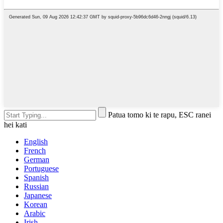
Patua tomo ki te rapu, ESC ranei
hei kati
English
French
German
Portuguese
Spanish
Russian
Japanese
Korean
Arabic
Irish