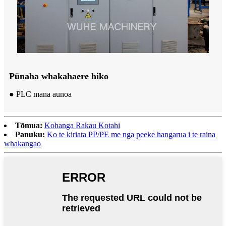
Pūnaha whakahaere hiko
● PLC mana aunoa
Tōmua:
Kohanga Rakau Kotahi
Panuku:
Ko te kiriata PP/PE me nga peeke hangarua i te raina
whakangao