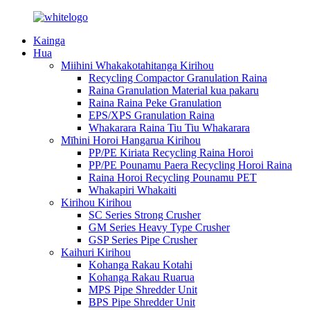
Kainga
Hua
Miihini Whakakotahitanga Kirihou
Recycling Compactor Granulation Raina
Raina Granulation Material kua pakaru
Raina Raina Peke Granulation
EPS/XPS Granulation Raina
Whakarara Raina Tiu Tiu Whakarara
Mīhini Horoi Hangarua Kirihou
PP/PE Kiriata Recycling Raina Horoi
PP/PE Pounamu Paera Recycling Horoi Raina
Raina Horoi Recycling Pounamu PET
Whakapiri Whakaiti
Kirihou Kirihou
SC Series Strong Crusher
GM Series Heavy Type Crusher
GSP Series Pipe Crusher
Kaihuri Kirihou
Kohanga Rakau Kotahi
Kohanga Rakau Ruarua
MPS Pipe Shredder Unit
BPS Pipe Shredder Unit