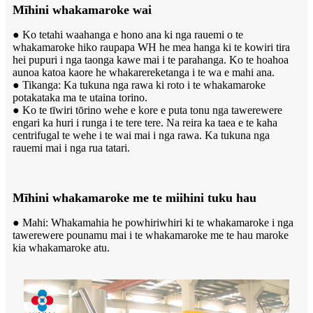
Mīhini whakamaroke wai
● Ko tetahi waahanga e hono ana ki nga rauemi o te
whakamaroke hiko raupapa WH he mea hanga ki te kowiri tira
hei pupuri i nga taonga kawe mai i te parahanga. Ko te hoahoa
aunoa katoa kaore he whakarereketanga i te wa e mahi ana.
● Tikanga: Ka tukuna nga rawa ki roto i te whakamaroke
potakataka ma te utaina torino.
● Ko te tīwiri tōrino wehe e kore e puta tonu nga tawerewere
engari ka huri i runga i te tere tere. Na reira ka taea e te kaha
centrifugal te wehe i te wai mai i nga rawa. Ka tukuna nga
rauemi mai i nga rua tatari.
Mīhini whakamaroke me te miihini tuku hau
● Mahi: Whakamahia he powhiriwhiri ki te whakamaroke i nga
tawerewere pounamu mai i te whakamaroke me te hau maroke
kia whakamaroke atu.