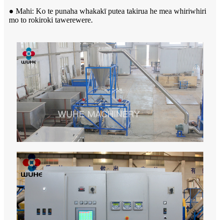
● Mahi: Ko te punaha whakakī putea takirua he mea whiriwhiri
mo to rokiroki tawerewere.