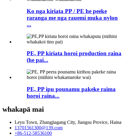
Ko nga kiriata PP / PE he peeke
raranga me nga rauemi muka nylon
...
PE, PP kiriata horoi production raina
(he pai...
PE, PP ipu pounamu pakeke raima
horoi raina...
whakapā mai
Leyu Town, Zhangjiagang City, Jiangsu Provice, Haina
13701561300@139.com
+86-512-58536100